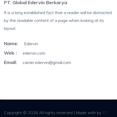
PT. Global Edervin Berkarya
It is a long established fact that a reader will be distracted
by the readable content of a page when looking at its
layout.
Name:
Edervin
Web :
edervin.com
Email:
carrier.edervin@gmail.com
Copyright ©
2026 All rights reserved | Made with
by
PT.