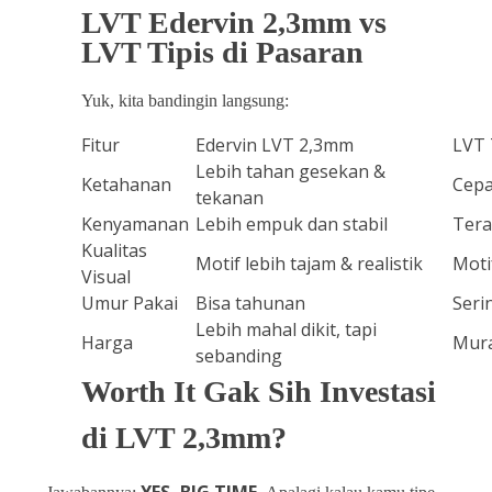
LVT Edervin 2,3mm vs
LVT Tipis di Pasaran
Yuk, kita bandingin langsung:
Fitur
Edervin LVT 2,3mm
LVT 
Lebih tahan gesekan &
Ketahanan
Cepa
tekanan
Kenyamanan
Lebih empuk dan stabil
Tera
Kualitas
Motif lebih tajam & realistik
Moti
Visual
Umur Pakai
Bisa tahunan
Seri
Lebih mahal dikit, tapi
Harga
Mura
sebanding
Worth It Gak Sih Investasi
di LVT 2,3mm?